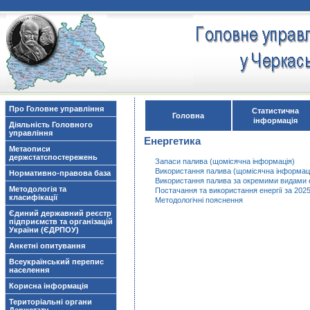
Про Головне управління
Статистична
Головна
інформація
Діяльність Головного
управління
Енергетика
Метаописи
держстатспостережень
Запаси палива (щомісячна інформація)
Використання палива (щомісячна інформац
Нормативно-правова база
Використання палива за окремими видами ек
Методологія та
Постачання та використання енергії за 2025
класифікації
Методологічні пояснення
Єдиний державний реєстр
підприємств та організацій
України (ЄДРПОУ)
Анкетні опитування
Всеукраїнський перепис
населення
Корисна інформація
Територіальні органи