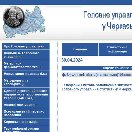
Про Головне управління
Статистична
Головна
інформація
Діяльність Головного
управління
30.04.2024
Метаописи
держстатспостережень
Індекс та назва
Нормативно-правова база
ф. № Фін. звітність (квартальна)
"Фінансо
Методологія та
класифікації
Телефони з питань заповнення звітності
Головного управління статистики у Черкас
Єдиний державний реєстр
підприємств та організацій
України (ЄДРПОУ)
Анкетні опитування
Всеукраїнський перепис
населення
Корисна інформація
Територіальні органи