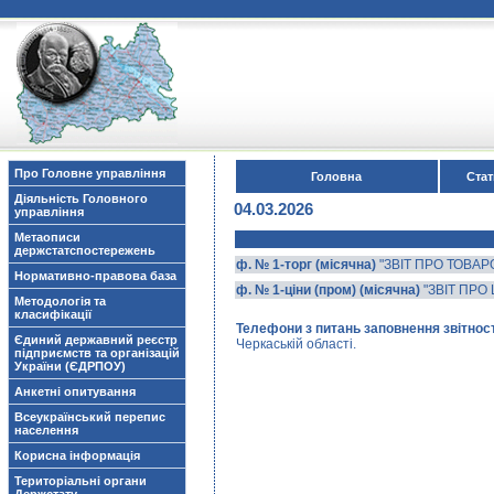
Про Головне управління
Головна
Стат
Діяльність Головного
04.03.2026
управління
Метаописи
держстатспостережень
ф. № 1-торг (місячна)
"ЗВІТ ПРО ТОВАР
Нормативно-правова база
ф. № 1-ціни (пром) (місячна)
"ЗВІТ ПРО
Методологія та
класифікації
Телефони з питань заповнення звітност
Єдиний державний реєстр
Черкаській області.
підприємств та організацій
України (ЄДРПОУ)
Анкетні опитування
Всеукраїнський перепис
населення
Корисна інформація
Територіальні органи