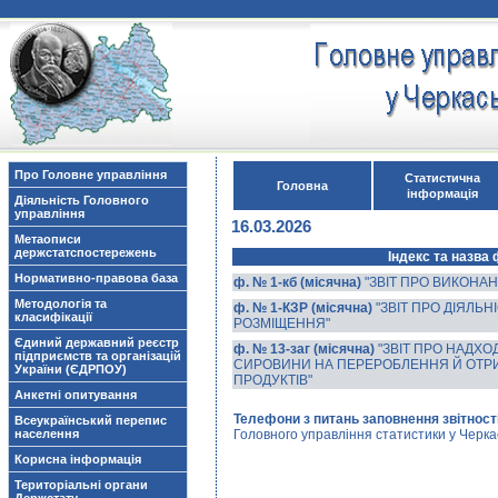
Про Головне управління
Статистична
Головна
інформація
Діяльність Головного
управління
16.03.2026
Метаописи
держстатспостережень
Індекс та назва
Нормативно-правова база
ф. № 1-кб (місячна)
"ЗВІТ ПРО ВИКОНАН
Методологія та
ф. № 1-КЗР (місячна)
"ЗВІТ ПРО ДІЯЛЬ
класифікації
РОЗМІЩЕННЯ"
Єдиний державний реєстр
ф. № 13-заг (місячна)
"ЗВІТ ПРО НАДХ
підприємств та організацій
СИРОВИНИ НА ПЕРЕРОБЛЕННЯ Й ОТР
України (ЄДРПОУ)
ПРОДУКТІВ"
Анкетні опитування
Телефони з питань заповнення звітності
Всеукраїнський перепис
населення
Головного управління статистики у Черкас
Корисна інформація
Територіальні органи