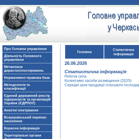
Про Головне управління
Статистична
Головна
інформація
Діяльність Головного
управління
26.06.2026
Метаописи
держстатспостережень
Статистична інформація
Робоча сила
Нормативно-правова база
Колективні засоби розміщення (2025)
Методологія та
Середні ціни продукції сільського господ
класифікації
Єдиний державний реєстр
підприємств та організацій
України (ЄДРПОУ)
Анкетні опитування
Всеукраїнський перепис
населення
Корисна інформація
Територіальні органи