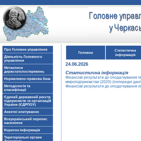
Про Головне управління
Статистична
Головна
інформація
Діяльність Головного
управління
24.06.2026
Метаописи
держстатспостережень
Статистична інформація
Фінансові результати до оподаткування пі
Нормативно-правова база
мікропідприємства (2025) (попередні дані
Методологія та
Фінансові результати до оподаткування п
класифікації
Єдиний державний реєстр
підприємств та організацій
України (ЄДРПОУ)
Анкетні опитування
Всеукраїнський перепис
населення
Корисна інформація
Територіальні органи