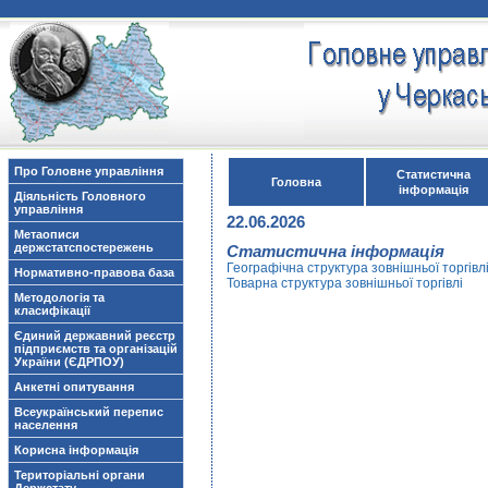
Про Головне управління
Статистична
Головна
інформація
Діяльність Головного
управління
22.06.2026
Метаописи
держстатспостережень
Статистична інформація
Географічна структура зовнішньої торгівл
Нормативно-правова база
Товарна структура зовнішньої торгівлі
Методологія та
класифікації
Єдиний державний реєстр
підприємств та організацій
України (ЄДРПОУ)
Анкетні опитування
Всеукраїнський перепис
населення
Корисна інформація
Територіальні органи