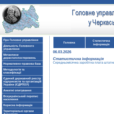
Про Головне управління
Статистична
Головна
інформація
Діяльність Головного
управління
06.03.2026
Метаописи
держстатспостережень
Статистична інформація
Середньомісячна заробітна плата штатних
Нормативно-правова база
Методологія та
класифікації
Єдиний державний реєстр
підприємств та організацій
України (ЄДРПОУ)
Анкетні опитування
Всеукраїнський перепис
населення
Корисна інформація
Територіальні органи