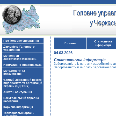
Про Головне управління
Статистична
Головна
інформація
Діяльність Головного
управління
04.03.2026
Метаописи
держстатспостережень
Статистична інформація
Заборгованість із виплати заробітної пла
Нормативно-правова база
Заборгованість із виплати заробітної пла
Методологія та
класифікації
Єдиний державний реєстр
підприємств та організацій
України (ЄДРПОУ)
Анкетні опитування
Всеукраїнський перепис
населення
Корисна інформація
Територіальні органи